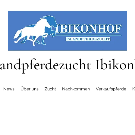
landpferdezucht Ibikon
News
Über uns
Zucht
Nachkommen
Verkaufspferde
K