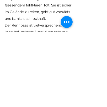
fliessendem taktklaren Tölt. Sie ist sicher
im Gelände zu reiten, geht gut vorwärts
und ist nicht schreckhaft.
Der Rennpass ist vielversprechend und
kann bei weiterer Ausbildung sehr gut
werden.
Svala ist durch ihren endlosen Tölt das
absolute Spasspferd, bei weiterer
Ausbildung könnte sie auch ein tolles
Sportpferd werden, wegen ihrer
interessanten Abstammung kann sie
auch spannend für die Zucht sein.
Grösse gemessen im Nov. 2025: 143 cm
Preis: Auf Anfrage​
Weitere Fragen werden telefonisch