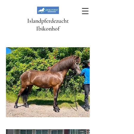
Islandpferdezucht
Ibikonhof